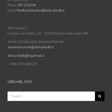
Phone:
045 2216766
Email:
feedback.bkarilica@arilicafandb.it
SEDE LEGALE
:
Località Casa Otello, 10 – 37019 Peschiera del Garda (VR)
INVIO FATTURE SEDE AMMINISTRATIVA
:
amministrazione@arilicafandb.
it
arilica.fandb@legalmail.it
– P.IVA: 03972880235
CERCA NEL SITO