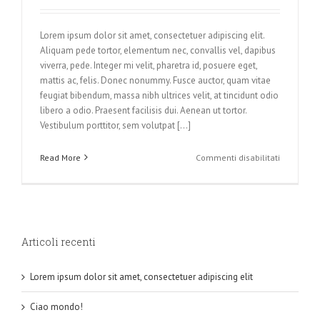
Lorem ipsum dolor sit amet, consectetuer adipiscing elit.
Aliquam pede tortor, elementum nec, convallis vel, dapibus
viverra, pede. Integer mi velit, pharetra id, posuere eget,
mattis ac, felis. Donec nonummy. Fusce auctor, quam vitae
feugiat bibendum, massa nibh ultrices velit, at tincidunt odio
libero a odio. Praesent facilisis dui. Aenean ut tortor.
Vestibulum porttitor, sem volutpat [...]
su
Read More
Commenti disabilitati
Lorem
ipsum
dolor
sit
amet,
Articoli recenti
consectet
adipiscing
elit
Lorem ipsum dolor sit amet, consectetuer adipiscing elit
Ciao mondo!