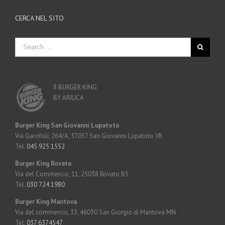
CERCA NEL SITO
8 BURGER KING
BY ARILICA
Burger King San Giovanni Lupatoto
Via Garofoli, 264/A, 37057 San Giovanni Lupatoto VR
Tel.
045 925 1552
Burger King Rovato
Via del Commercio, 11, 25038 Rovato BS
Tel.
030 724 1980
Burger King Mantova
Via del commercio, 33, 46030 San Giorgio di Mantova MN
Tel.
037 6374547